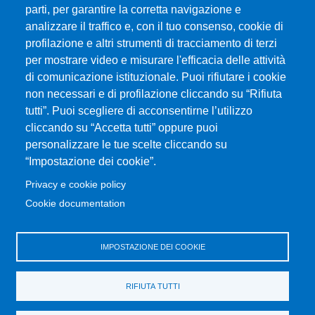
parti, per garantire la corretta navigazione e
analizzare il traffico e, con il tuo consenso, cookie di
profilazione e altri strumenti di tracciamento di terzi
per mostrare video e misurare l'efficacia delle attività
Università degli Studi di Messina
di comunicazione istituzionale. Puoi rifiutare i cookie
Piazza Pugliatti, 1 - 98122 Messina
non necessari e di profilazione cliccando su “Rifiuta
Cod. Fiscale 80004070837
tutti”. Puoi scegliere di acconsentirne l’utilizzo
P.IVA 00724160833
cliccando su “Accetta tutti” oppure puoi
Centralino: 090 676 1
personalizzare le tue scelte cliccando su
MENÙ SOCIAL
“Impostazione dei cookie”.
Privacy e cookie policy
MENÙ FOOTER 1
Cookie documentation
Accessibilità
Mappa del sito
Privacy e cookie policy
IMPOSTAZIONE DEI COOKIE
MENÙ FOOTER 2
RIFIUTA TUTTI
Amministrazione trasparente
Cambia idea sui cookie