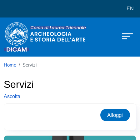
Corso di laurea in Archeologia e sto
Salta al contenuto principale
EN
Home
Servizi
Servizi
Ascolta
Alloggi
Immagine