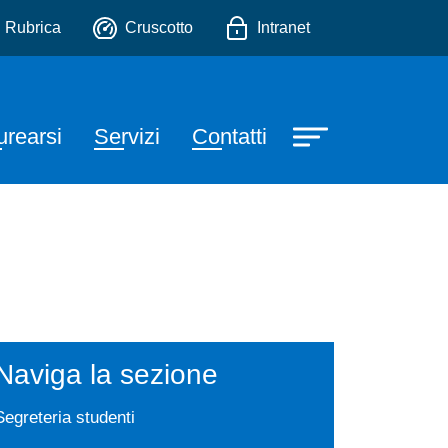
io
Rubrica
Cruscotto
Intranet
urearsi
Servizi
Contatti
Naviga la sezione
Segreteria studenti