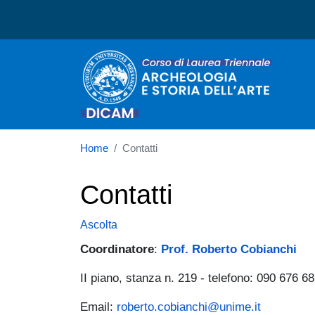
Corso di laurea in Archeol
Home
Contatti
Contatti
Ascolta
Coordinatore
:
Prof. Roberto Cobianchi
II piano, stanza n. 219 - telefono: 090 676 6
Email:
roberto.cobianchi@unime.it